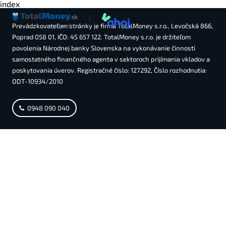
index
Prevádzkovateľom stránky je firma TotalMoney s.r.o., Levočská 866,
v spolupráci s
Poprad 058 01, IČO: 45 657 122. TotalMoney s.r.o. je držiteľom
povolenia Národnej banky Slovenska na vykonávanie činnosti
samostatného finančného agenta v sektoroch prijímania vkladov a
poskytovania úverov. Registračné číslo: 127292, Číslo rozhodnutia:
ODT-10934/2010
0948 090 040